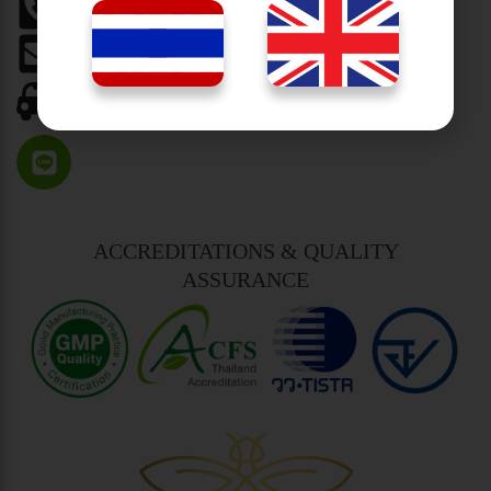
098 362 9894
Email
beeleaf.ng@gmail.com
Google Maps
คลิกนำทาง
ACCREDITATIONS & QUALITY
ASSURANCE