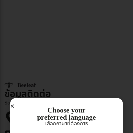
Beeleaf
ข้อมูลติดต่อ
Somdul Bee Sanctuary
Choose your
Address
preferred language
9 หมู่ที่ 2 ตำบล บางพรม อำเภอ บางคนที สมุทรสงคราม
เลือกภาษาที่ต้องการ
75120
Phone